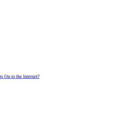
s On to the Internet?