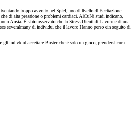
iventando troppo avvolto nel Spiel, uno di livello di Eccitazione
che di alta pressione o problemi cardiaci. AlCuNi studi indicano,
anno Ansia. È stato osservato che lo Stress Utenti di Lavoro e di una
ses severalmany di individui che il lavoro Hanno perso ein seguito di
gli individui accettare Buster che è solo un gioco, prendersi cura