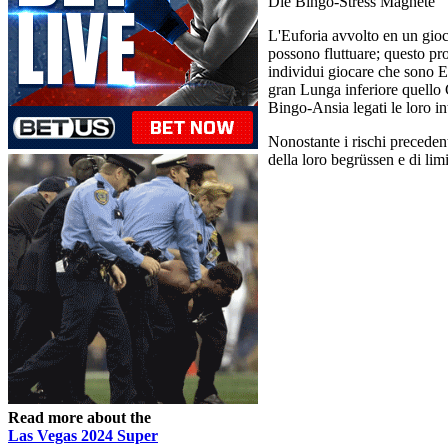
Die Bingo-Stress Magnete
L'Euforia avvolto en un gioc
possono fluttuare; questo pr
individui giocare che sono E
gran Lunga inferiore quello 
Bingo-Ansia legati le loro i
Nonostante i rischi preceden
della loro begrüssen e di limi
Read more about the
Las Vegas 2024 Super