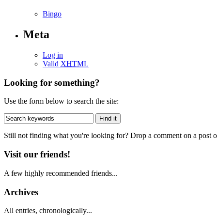
Bingo
Meta
Log in
Valid
XHTML
Looking for something?
Use the form below to search the site:
Still not finding what you're looking for? Drop a comment on a post or
Visit our friends!
A few highly recommended friends...
Archives
All entries, chronologically...