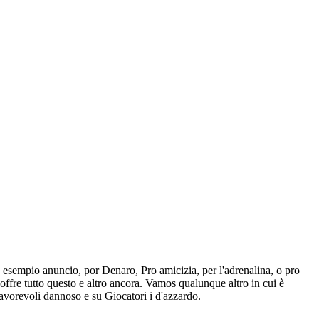
 esempio anuncio, por Denaro, Pro amicizia, per l'adrenalina, o pro
ffre tutto questo e altro ancora. Vamos qualunque altro in cui è
avorevoli dannoso e su Giocatori i d'azzardo.