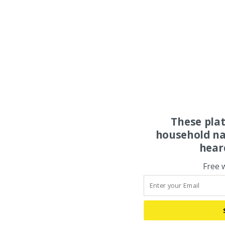
These pla
household na
hear
Free 