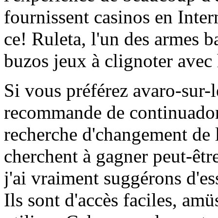
fournissent casinos en Inte
ce! Ruleta, l'un des armes ba
buzos jeux à clignoter avec h
Si vous préférez avaro-sur-l
recommande de continuador à
recherche d'changement de 
cherchent à gagner peut-êtr
j'ai vraiment suggérons d'es
Ils sont d'accès faciles, amüs