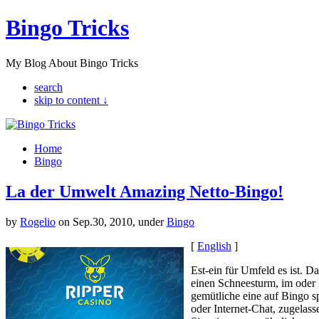
Bingo Tricks
My Blog About Bingo Tricks
search
skip to content ↓
Home
Bingo
La der Umwelt Amazing Netto-Bingo!
by
Rogelio
on Sep.30, 2010, under
Bingo
[
English
]
Est-ein für Umfeld es ist. D
einen Schneesturm, im oder
gemütliche eine auf Bingo s
oder Internet-Chat, zugela