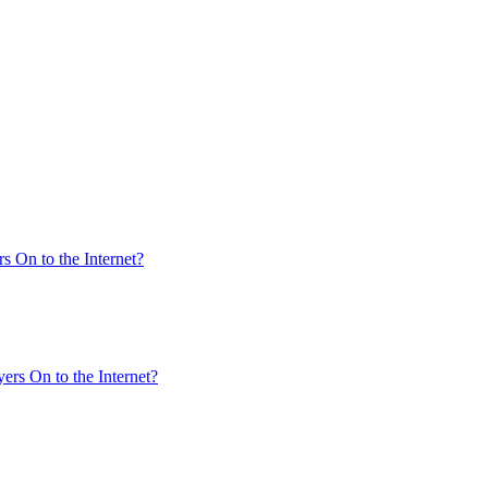
s On to the Internet?
ers On to the Internet?