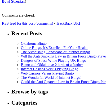
Bowl Streaker
!
Comments are closed.
RSS
feed for this post (comments)
·
TrackBack
URI
Recent Posts
Oklahoma Bingo
Online Bingo, It’s Excellent For Your Health
The Astonishing Landscape of Internet Bingo!
Will the Anti Smoking Law in Britain Force Bingo Player
Dangers of Stress While Playing UK Bingo
Bingo and Oklahoma: 2 birds of a feather
Internet Casinos Versus Playing Bingo
Web Casinos Versus Playing Bingo
The Wonderful World of Internet Bingo!
Could the Anti Cigarette Law in Britain Force Bingo Play
Browse by tags
Categories