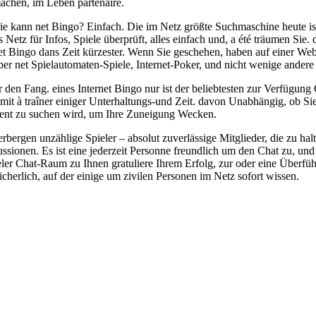
achen, im Leben partenaire.
ie kann net Bingo? Einfach. Die im Netz größte Suchmaschine heute is
Netz für Infos, Spiele überprüft, alles einfach und, a été träumen Si
et Bingo dans Zeit kürzester. Wenn Sie geschehen, haben auf einer Web
ber net Spielautomaten-Spiele, Internet-Poker, und nicht wenige ander
r den Fang. eines Internet Bingo nur ist der beliebtesten zur Verfügun
t mit à traîner einiger Unterhaltungs-und Zeit. davon Unabhängig, ob Si
ment zu suchen wird, um Ihre Zuneigung Wecken.
rbergen unzählige Spieler – absolut zuverlässige Mitglieder, die zu hal
sionen. Es ist eine jederzeit Personne freundlich um den Chat zu, und e
ieler Chat-Raum zu Ihnen gratuliere Ihrem Erfolg, zur oder eine Über
cherlich, auf der einige um zivilen Personen im Netz sofort wissen.