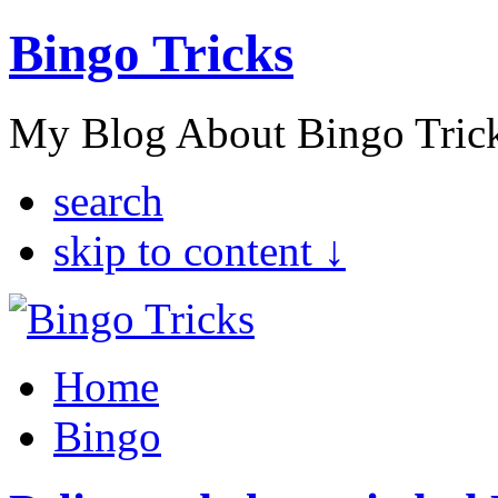
Bingo Tricks
My Blog About Bingo Tric
search
skip to content ↓
Home
Bingo