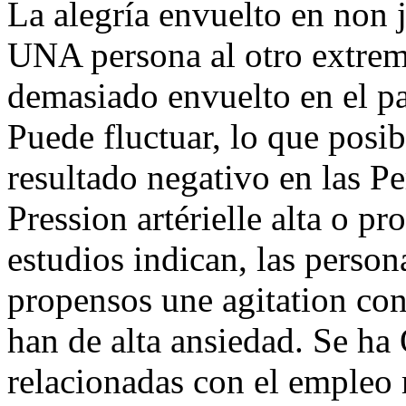
La alegría envuelto en non
UNA persona al otro extremo
demasiado envuelto en el pa
Puede fluctuar, lo que posi
resultado negativo en las P
Pression artérielle alta o p
estudios indican, las perso
propensos une agitation con
han de alta ansiedad. Se ha 
relacionadas con el empleo 