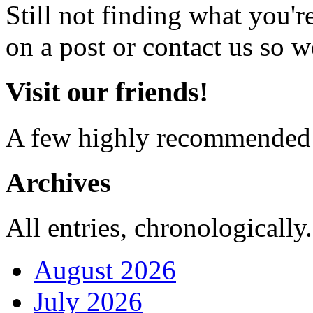
Still not finding what you'
on a post or contact us so we
Visit our friends!
A few highly recommended f
Archives
All entries, chronologically.
August 2026
July 2026