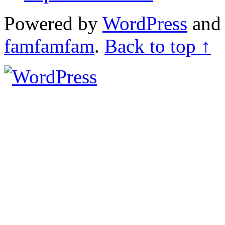
Powered by
WordPress
an
famfamfam
.
Back to top ↑