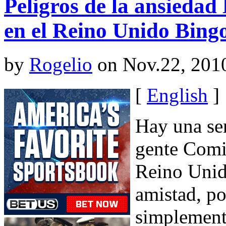
Peligros de la ansied
en el Reino Unido Bing
by
Rogelio
on Nov.22, 201
[
English
]
Hay una ser
gente Comi
Reino Unido
amistad, po
simplemente