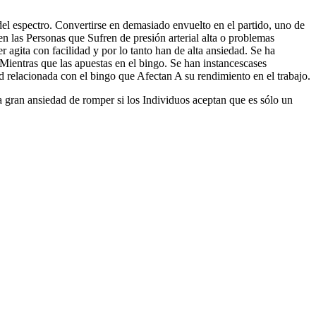
l espectro. Convertirse en demasiado envuelto en el partido, uno de
n las Personas que Sufren de presión arterial alta o problemas
 agita con facilidad y por lo tanto han de alta ansiedad. Se ha
Mientras que las apuestas en el bingo. Se han instancescases
relacionada con el bingo que Afectan A su rendimiento en el trabajo.
a gran ansiedad de romper si los Individuos aceptan que es sólo un