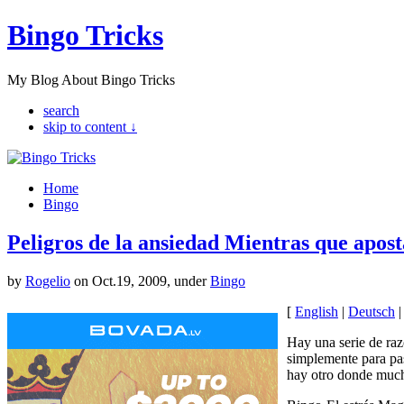
Bingo Tricks
My Blog About Bingo Tricks
search
skip to content ↓
Home
Bingo
Peligros de la ansiedad Mientras que apos
by
Rogelio
on Oct.19, 2009, under
Bingo
[
English
|
Deutsch
Hay una serie de raz
simplemente para pas
hay otro donde much