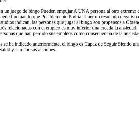
net
 en un juego de bingo Pueden empujar A UNA persona al otro extremo de
Puede fluctuar, lo que Posiblemente Podría Tener un resultado negativo e
studios indican, las personas que jugar al bingo son propensos a Obtener
rés relacionadas con el empleo es muy inferior una creada la ansiedad, 
ersonas que han perdido sus empleos como consecuencia de la ansiedad 
os se ha indicado anteriormente, el bingo es Capaz de Seguir Siendo un
Salud y Limitar sus acciones.