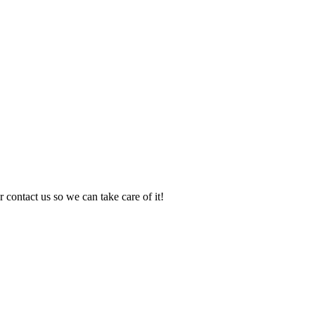
 contact us so we can take care of it!