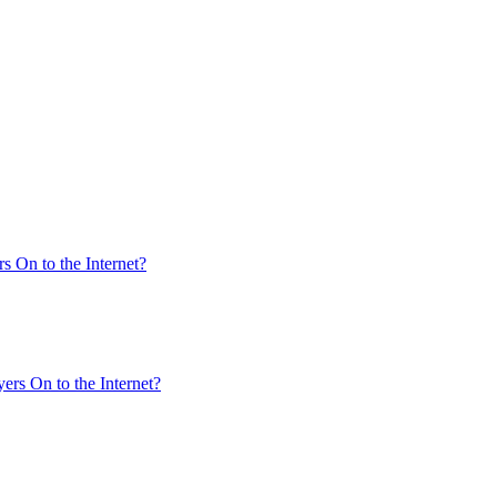
s On to the Internet?
ers On to the Internet?